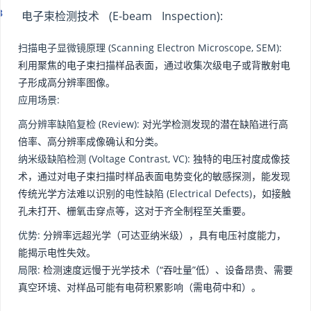
电子束检测技术 (E-beam Inspection):
扫描电子显微镜原理 (Scanning Electron Microscope, SEM):
利用聚焦的电子束扫描样品表面，通过收集次级电子或背散射电
子形成高分辨率图像。
应用场景:
高分辨率缺陷复检 (Review):
对光学检测发现的潜在缺陷进行高
倍率、高分辨率成像确认和分类。
纳米级缺陷检测 (Voltage Contrast, VC):
独特的电压衬度成像技
术，通过对电子束扫描时样品表面电势变化的敏感探测，能发现
传统光学方法难以识别的
电性缺陷 (Electrical Defects)
，如接触
孔未打开、栅氧击穿点等，这对于齐全制程至关重要。
优势:
分辨率远超光学（可达亚纳米级），具有电压衬度能力，
能揭示电性失效。
局限:
检测速度远慢于光学技术（“吞吐量”低）、设备昂贵、需要
真空环境、对样品可能有电荷积累影响（需电荷中和）。