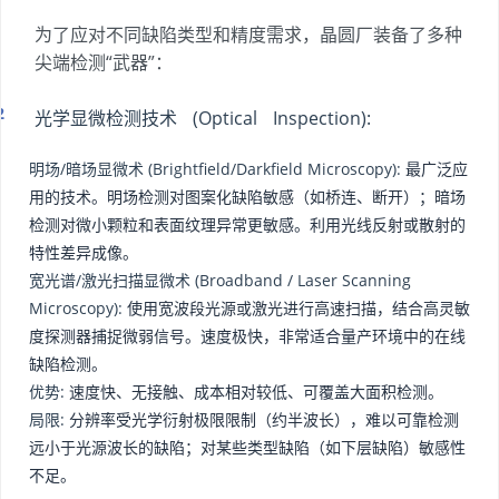
为了应对不同缺陷类型和精度需求，晶圆厂装备了多种
尖端检测“武器”：
光学显微检测技术 (Optical Inspection):
明场/暗场显微术 (Brightfield/Darkfield Microscopy):
最广泛应
用的技术。明场检测对图案化缺陷敏感（如桥连、断开）；暗场
检测对微小颗粒和表面纹理异常更敏感。利用光线反射或散射的
特性差异成像。
宽光谱/激光扫描显微术 (Broadband / Laser Scanning
Microscopy):
使用宽波段光源或激光进行高速扫描，结合高灵敏
度探测器捕捉微弱信号。速度极快，非常适合量产环境中的在线
缺陷检测。
优势:
速度快、无接触、成本相对较低、可覆盖大面积检测。
局限:
分辨率受光学衍射极限限制（约半波长），难以可靠检测
远小于光源波长的缺陷；对某些类型缺陷（如下层缺陷）敏感性
不足。