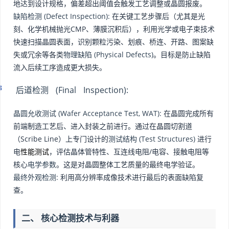
地达到设计规格，偏差超出阈值会触发工艺调整或晶圆报废。
缺陷检测 (Defect Inspection):
在关键工艺步骤后（尤其是光
刻、化学机械抛光CMP、薄膜沉积后），利用光学或电子束技术
快速扫描晶圆表面，识别颗粒污染、划痕、桥连、开路、图案缺
失或冗余等各类
物理缺陷 (Physical Defects)
。目标是防止缺陷
流入后续工序造成更大损失。
后道检测 (Final Inspection):
晶圆允收测试 (Wafer Acceptance Test, WAT):
在晶圆完成所有
前端制造工艺后、进入封装之前进行。通过在晶圆切割道
（Scribe Line）上专门设计的
测试结构 (Test Structures)
进行
电
性能测试
，评估晶体管特性、互连线电阻/电容、接触电阻等
核心
电学参数
。这是对晶圆整体工艺质量的最终电学验证。
最终外观检测:
利用高分辨率成像技术进行最后的表面缺陷复
查。
二、 核心检测技术与利器