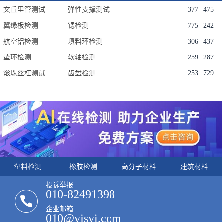
文丘里管测试
弹性支撑测试
377
475
翼缘板检测
锶检测
775
242
航空铝检测
填料环检测
306
437
垫环检测
软轴检测
259
287
滚珠丝杠测试
齿盘检测
253
729
塑料检测
橡胶检测
高分子材料
建筑材料
投诉举报
010-82491398
企业邮箱
010@yjsyi.com