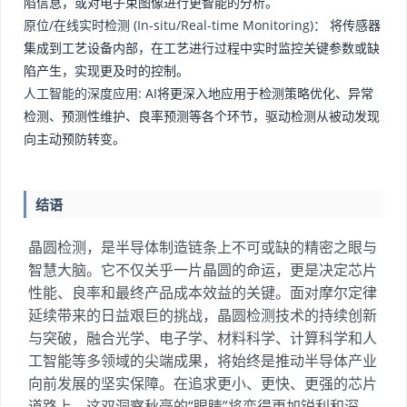
陷信息，或对电子束图像进行更智能的分析。
原位/在线实时检测 (In-situ/Real-time Monitoring)：
将传感器
集成到工艺设备内部，在工艺进行过程中实时监控关键参数或缺
陷产生，实现更及时的控制。
人工智能的深度应用:
AI将更深入地应用于检测策略优化、异常
检测、预测性维护、良率预测等各个环节，驱动检测从被动发现
向主动预防转变。
结语
晶圆检测，是半导体制造链条上不可或缺的精密之眼与
智慧大脑。它不仅关乎一片晶圆的命运，更是决定芯片
性能、良率和最终产品成本效益的关键。面对摩尔定律
延续带来的日益艰巨的挑战，晶圆检测技术的持续创新
与突破，融合光学、电子学、材料科学、计算科学和人
工智能等多领域的尖端成果，将始终是推动半导体产业
向前发展的坚实保障。在追求更小、更快、更强的芯片
道路上，这双洞察秋毫的“眼睛”将变得更加锐利和深