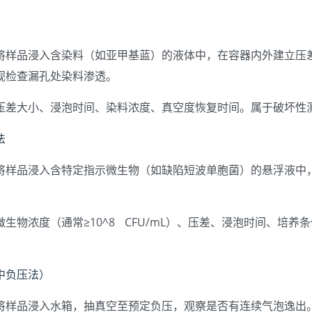
将样品浸入含染料（如亚甲基蓝）的液体中，在容器内外建立压
视检查漏孔处染料渗透。
压差大小、浸泡时间、染料浓度、真空度恢复时间。属于破坏性
法
将样品浸入含特定指示微生物（如缺陷短波单胞菌）的悬浮液中
微生物浓度（通常≥10^8 CFU/mL）、压差、浸泡时间、培
。
中负压法）
将样品浸入水箱，抽真空至预定负压，观察是否有连续气泡逸出。