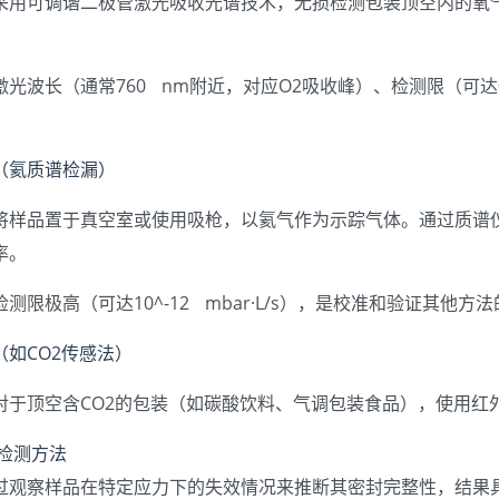
采用可调谐二极管激光吸收光谱技术，无损检测包装顶空内的氧
。
激光波长（通常760 nm附近，对应O2吸收峰）、检测限（可达
（氦质谱检漏）
将样品置于真空室或使用吸枪，以氦气作为示踪气体。通过质谱
率。
检测限极高（可达10^-12 mbar·L/s），是校准和验证其
（如CO2传感法）
对于顶空含CO2的包装（如碳酸饮料、气调包装食品），使用红
性检测方法
过观察样品在特定应力下的失效情况来推断其密封完整性，结果