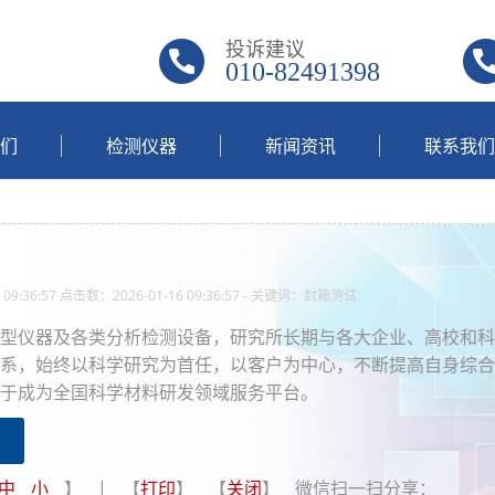
投诉建议
010-82491398
们
检测仪器
新闻资讯
联系我们
09:36:57 点击数：2026-01-16 09:36:57 - 关键词：封箱测试
型仪器及各类分析检测设备，研究所长期与各大企业、高校和科
系，始终以科学研究为首任，以客户为中心，不断提高自身综合
于成为全国科学材料研发领域服务平台。
中
小
】 | 【
打印
】 【
关闭
】 微信扫一扫分享：