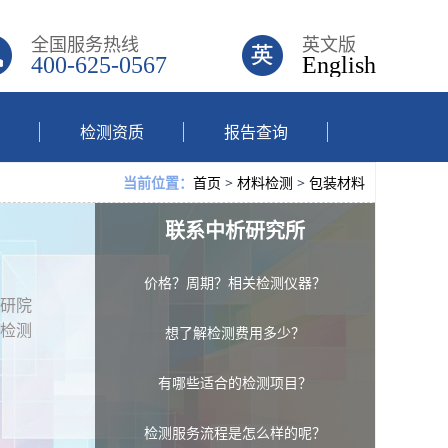
全国服务热线
英文版
400-625-0567
English
检测资质
报告查询
首页
>
材料检测
>
包装材料
当前位置：
联系中析研究所
价格？周期？相关检测仪器？
研院
检测
想了解检测费用多少？
有哪些适合的检测项目？
检测服务流程是怎么样的呢？