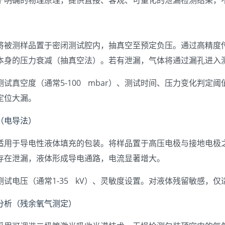
于明确的物理原理，提供直接、客观、可量化的泄漏检测结果，
将被测样品置于密闭测试腔内，抽真空至预定负压。通过高精度
本身的压力衰减（抽真空法）。若有泄漏，气体将通过漏孔进入
测试真空度（通常5-100 mbar）、测试时间、压力变化判定阈
定位大漏。
（电导法）
适用于导电性液体填充的包装。将样品置于高压电极与接地电极
存在泄漏，液体形成导电通路，电流显著增大。
测试电压（通常1-35 kV）、灵敏度设置。对液体残留敏感，
分析（残余氧气测定）