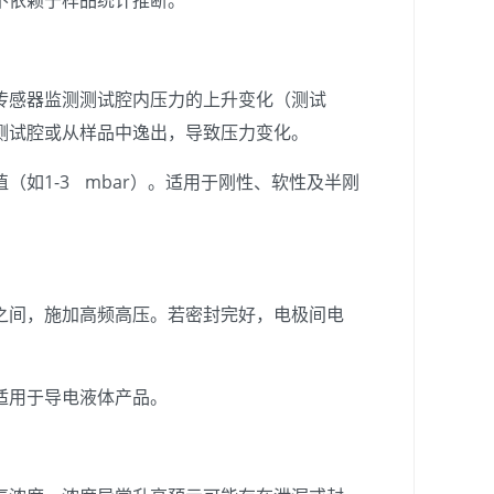
不依赖于样品统计推断。
传感器监测测试腔内压力的上升变化（测试
测试腔或从样品中逸出，导致压力变化。
值（如1-3 mbar）。适用于刚性、软性及半刚
之间，施加高频高压。若密封完好，电极间电
仅适用于导电液体产品。