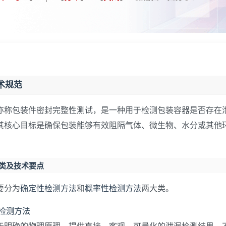
术规范
亦称包装件密封完整性测试，是一种用于检测包装容器是否存在
其核心目标是确保包装能够有效阻隔气体、微生物、水分或其他
分类及技术要点
要分为
确定性检测方法
和
概率性检测方法
两大类。
性检测方法