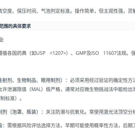
真空度、保压时间、气泡判定标准。操作简单，但主观性强，灵
测范围的具体要求
业
遵循各国药典（如USP <1207>）、GMP及ISO 11607
注射剂、生物制品、眼用制剂）
：必须采用经过验证的确定性方法
允许泄漏限值（MAL）极严格，通常对应微生物挑战法中能检出泄
控制标准）。
制剂（泡罩、瓶装）
：关注防潮与抗氧化。常使用激光法顶空分
段
：需根据风险评估选择方法，早期可能使用概率性方法，后期