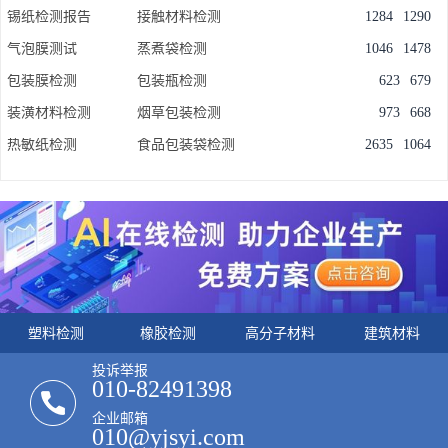
锡纸检测报告
接触材料检测
1284
1290
气泡膜测试
蒸煮袋检测
1046
1478
包装膜检测
包装瓶检测
623
679
装潢材料检测
烟草包装检测
973
668
热敏纸检测
食品包装袋检测
2635
1064
塑料检测
橡胶检测
高分子材料
建筑材料
投诉举报
010-82491398
企业邮箱
010@yjsyi.com