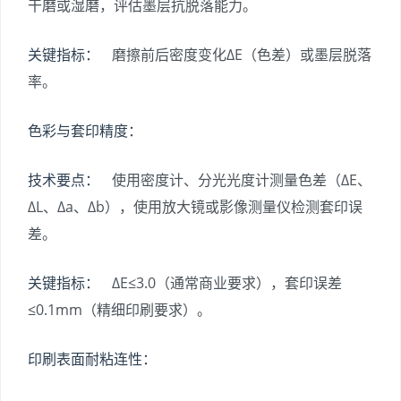
干磨或湿磨，评估墨层抗脱落能力。
关键指标：
磨擦前后密度变化ΔE（色差）或墨层脱落
率。
色彩与套印精度：
技术要点：
使用密度计、分光光度计测量色差（ΔE、
ΔL、Δa、Δb），使用放大镜或影像测量仪检测套印误
差。
关键指标：
ΔE≤3.0（通常商业要求），套印误差
≤0.1mm（精细印刷要求）。
印刷表面耐粘连性：