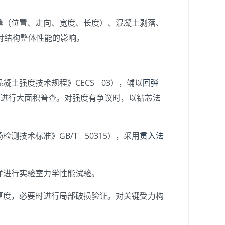
（位置、走向、宽度、长度）、混凝土剥落、
对结构整体性能的影响。
土强度技术规程》CECS 03），辅以
回弹
进行大面积普查。对强度有争议时，以钻芯法
测技术标准》GB/T 50315），采用
贯入法
样进行实验室力学性能试验。
度，必要时进行局部破损验证。对关键受力构