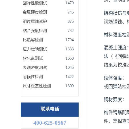
对，查明是
回弹性能测试
1479
结构损伤与
金属硬度检测
745
钢筋锈蚀、
铜片腐蚀试验
875
粘合强度检测
732
材料强度检
比热容检测
1794
混凝土强度
应力松弛测试
1333
法
（《回弹法
软化点测试
1658
结果为校准
表观密度测试
1045
耐候性检测
1422
砌体强度：
或
回弹法
检
尺寸稳定性检测
1309
钢材强度：
联系电话
构件钢筋配
件，需探查
400-625-0567