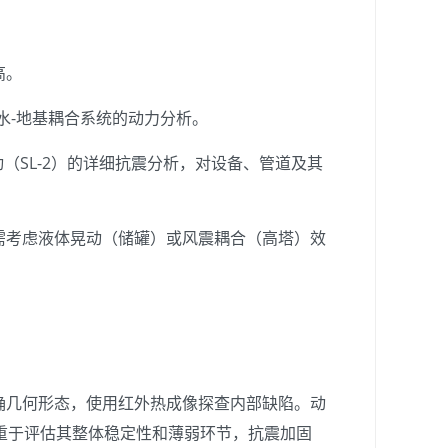
高。
水-地基耦合系统的动力分析。
（SL-2）的详细抗震分析，对设备、管道及其
考虑液体晃动（储罐）或风震耦合（高塔）效
确几何形态，使用红外热成像探查内部缺陷。动
重于评估其整体稳定性和薄弱环节，抗震加固