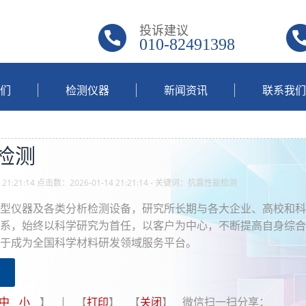
投诉建议
010-82491398
们
检测仪器
新闻资讯
联系我们
检测
21:21:14 点击数：2026-01-14 21:21:14 - 关键词：抗震性能检测
型仪器及各类分析检测设备，研究所长期与各大企业、高校和科
系，始终以科学研究为首任，以客户为中心，不断提高自身综合
于成为全国科学材料研发领域服务平台。
中
小
】 | 【
打印
】 【
关闭
】 微信扫一扫分享：