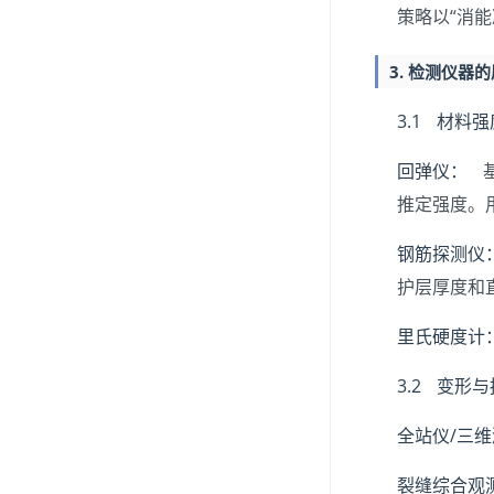
策略以“消能
3. 检测仪器
3.1 材料
回弹仪：
基
推定强度。
钢筋探测仪
护层厚度和
里氏硬度计
3.2 变形
全站仪/三
裂缝综合观