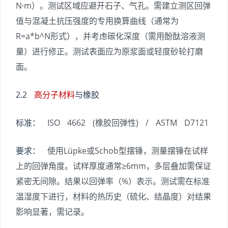
N·m）。测试区域应避开石子、气孔。需建立测区回弹
值与混凝土抗压强度的专用换算曲线（通常为
R=a*b^N形式），并考虑碳化深度（需用酚酞溶液测
量）进行修正。测试表面应为原浆面或轻度砂轮打磨
面。
2.2
高分子材料
与橡胶
标准：
ISO 4662 (橡胶回弹性) / ASTM D7121
要求：
使用Lüpke或Schob型摆锤，测量摆锤在试样
上的回弹角度。试样厚度通常≥6mm，多层叠加需保证
紧密无间隙。结果以回弹率（%）表示。测试需在标准
温湿度下进行，材料的热历史（硫化、结晶度）对结果
影响显著，需记录。