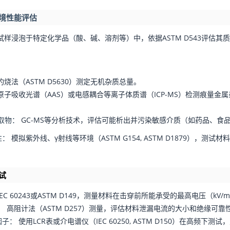
环境性能评估
试样浸泡于特定化学品（酸、碱、溶剂等）中，依据ASTM D543评估
：
烧法（ASTM D5630）测定无机杂质总量。
原子吸收光谱（AAS）或电感耦合等离子体质谱（ICP-MS）检测痕量金属杂质
取物：
GC-MS等分析技术，评估可能析出并污染敏感介质（如药品、食
性：
模拟紫外线、γ射线等环境（ASTM G154, ASTM D1879），测
试
EC 60243或ASTM D149，测量材料在击穿前所能承受的最高电压（k
：
高阻计法（ASTM D257）测量，评估材料泄漏电流的大小和绝缘可靠
因子：
使用LCR表或介电谱仪（IEC 60250, ASTM D150）在高频