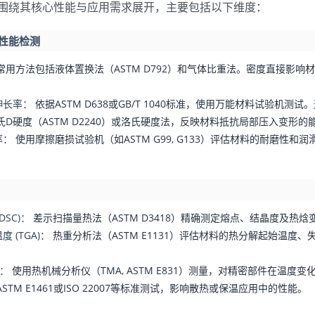
测需围绕其核心性能与应用需求展开，主要包括以下维度：
械性能检测
常用方法包括液体置换法（ASTM D792）和气体比重法。密度直接影
伸长率：
依据ASTM D638或GB/T 1040标准，使用万能材料试验机
D硬度（ASTM D2240）或洛氏硬度法，反映材料抵抗局部压入变形的
率：
使用摩擦磨损试验机（如ASTM G99, G133）评估材料的耐磨性
SC)：
差示扫描量热法（ASTM D3418）精确测定熔点、结晶度及热焓
 (TGA)：
热重分析法（ASTM E1131）评估材料的热分解起始温度
)：
使用热机械分析仪（TMA, ASTM E831）测量，对精密部件在温度
STM E1461或ISO 22007等标准测试，影响散热或保温应用中的性能。