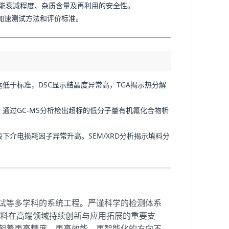
性能衰减程度、杂质含量及再利用的安全性。
加速测试方法和评价标准。
低于标准，DSC显示结晶度异常高，TGA揭示热分解
。通过GC-MS分析检出超标的低分子量有机氟化合物析
下介电损耗因子异常升高。SEM/XRD分析揭示填料分
测试等多学科的系统工程。严谨科学的检测体系
E材料在高端领域持续创新与应用拓展的重要支
将朝着更高精度、更高效能、更智能化的方向不