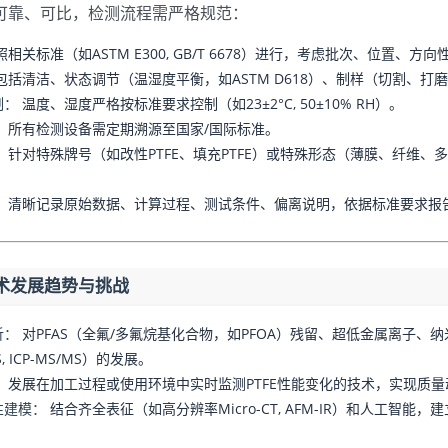
可靠、可比，检测流程需严格规范：
相关标准（如ASTM E300, GB/T 6678）进行，考虑批次、位置、
包括清洁、状态调节（温湿度平衡，如ASTM D618）、制样（切割、打
制：
温度、湿度严格按标准要求控制（如23±2°C, 50±10% RH）。
：
所有检测设备需定期溯源至国家/国际标准。
：
针对特殊牌号（如改性PTFE、填充PTFE）或特殊形态（薄膜、纤维
：
清晰记录原始数据、计算过程、测试条件、偏离说明，依据标准要求报
术发展趋势与挑战
析：
对PFAS（全氟/多氟烷基化合物，如PFOA）残留、超低金属离子
, ICP-MS/MS）的发展。
：
发展在加工过程或使用环境中实时监测PTFE性能变化的技术，实现质量
性建模：
结合齐全表征（如高分辨率Micro-CT, AFM-IR）和人工智
。