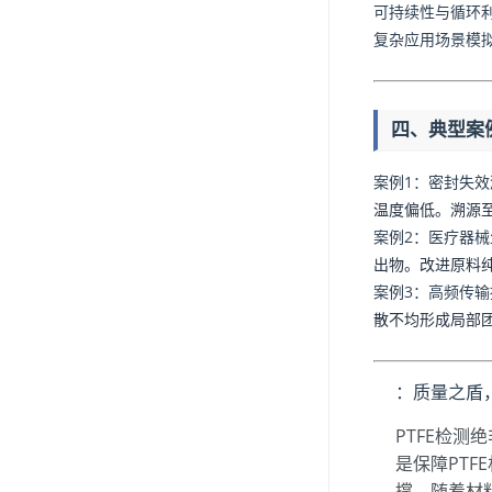
可持续性与循环
复杂应用场景模
四、典型案
案例1：密封失效
温度偏低。溯源
案例2：医疗器
出物。改进原料
案例3：高频传
散不均形成局部
：质量之盾
PTFE检
是保障PT
撑。随着材