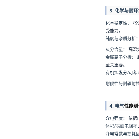
3. 化学与耐
化学稳定性：
将
受能力。
纯度与杂质分析
灰分含量：
高温灼
金属离子分析：
至关重要。
有机挥发分/可萃
耐候性与耐辐射
4. 电气
性能测
介电强度：
依据I
体积/表面电阻率
介电常数与损耗