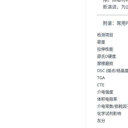
断演进，为
附录：常用P
检测项目
密度
拉伸性能
邵氏D硬度
摩擦磨损
DSC (熔点/结晶度
TGA
CTE
介电强度
体积电阻率
介电常数/损耗因
化学试剂影响
灰分