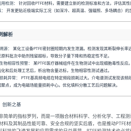
利用检测：
针对回收PTFE材料，需要建立新的检测标准和方法，评估其
拟：
开发更贴近极端实际工况（如深冷、超高温、强辐照、多场耦合）的
例解析
溯源：
某化工设备PTFE密封圈短期内发生泄漏。检测发现其断裂伸长率远
至原料批次中助剂残留超标，导致分子量下降和热稳定性不足。
械生物相容性预警：
某PTFE医疗器械组件在生物测试中出现细胞毒性反应
纯化和后处理工艺后，析出物含量达标，生物相容性测试通过。
输损耗异常：
PTFE基高频电缆在特定频段损耗过大。介电谱测试发现该频段
团聚点，成为电磁场能量损耗中心。优化填料分散工艺后问题解决。
，创新之基
测绝非简单的指标罗列，而是一项融合材料科学、分析化学、工程
FE材料及其制品性能可靠、安全合规的坚实后盾，也是推动PTF
料科技的飞速发展和应用需求的日益严苛，PTFE检测技术也必