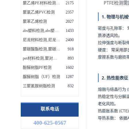
PTFE检
聚乙烯PE材料检测,聚乙烯检测机构
2175
聚氯乙烯PVC检测
2357
1. 物理与机
聚苯乙烯检测
2027
密度与孔隙率：
abs塑料检测,abs塑料成分配方检测
1433
质渗透风险。
尼龙材料检测,尼龙PA材料检测机构
2400
拉伸强度与断裂
聚碳酸酯检测,聚碳酸酯成分含量检测
918
硬度：
常采用邵氏
摩擦系数与磨损
pet材料检测,聚对苯二甲酸乙二醇酯材料检测实验室
893
酚醛树脂PF检测
1602
脲醛树脂（UF）检测
1287
2. 热性能表征
三聚氰胺树脂检测
832
熔融与结晶行为 (D
热稳定性与分解温度
老化风险。
联系电话
热膨胀系数 (CTE
导热系数：
依据A
400-625-0567