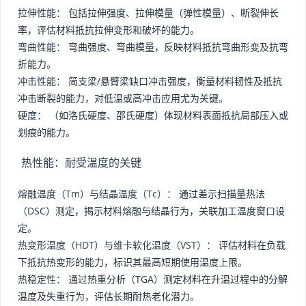
拉伸性能：
包括拉伸强度、拉伸模量（弹性模量）、断裂伸长
率，评估材料抵抗拉伸变形和破坏的能力。
弯曲性能：
弯曲强度、弯曲模量，反映材料抵抗弯曲形变及抗弯
折能力。
冲击性能：
简支梁/悬臂梁缺口冲击强度，衡量材料韧性及抵抗
冲击断裂的能力，对低温或高冲击应用尤为关键。
硬度：
（如洛氏硬度、邵氏硬度）体现材料表面抵抗局部压入或
划痕的能力。
热性能：耐受温度的关键
熔融温度（Tm）与结晶温度（Tc）：
通过差示扫描量热法
（DSC）测定，揭示材料熔融与结晶行为，关联加工温度窗口设
定。
热变形温度（HDT）与维卡软化温度（VST）：
评估材料在负载
下抵抗热变形的能力，标识其最高短期使用温度上限。
热稳定性：
通过热重分析（TGA）测定材料在升温过程中的分解
温度及失重行为，评估长期耐热老化潜力。