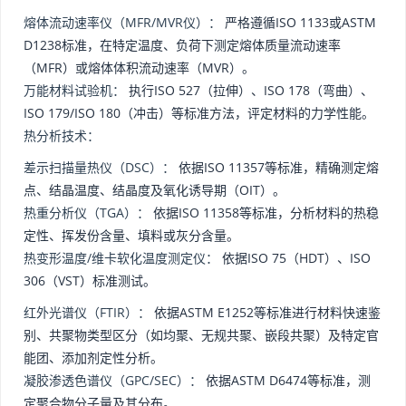
熔体流动速率仪（MFR/MVR仪）：
严格遵循ISO 1133或ASTM
D1238标准，在特定温度、负荷下测定熔体质量流动速率
（MFR）或熔体体积流动速率（MVR）。
万能材料试验机：
执行ISO 527（拉伸）、ISO 178（弯曲）、
ISO 179/ISO 180（冲击）等标准方法，评定材料的力学性能。
热分析技术：
差示扫描量热仪（DSC）：
依据ISO 11357等标准，精确测定熔
点、结晶温度、结晶度及氧化诱导期（OIT）。
热重分析仪（TGA）：
依据ISO 11358等标准，分析材料的热稳
定性、挥发份含量、填料或灰分含量。
热变形温度/维卡软化温度测定仪：
依据ISO 75（HDT）、ISO
306（VST）标准测试。
红外光谱仪（FTIR）：
依据ASTM E1252等标准进行材料快速鉴
别、共聚物类型区分（如均聚、无规共聚、嵌段共聚）及特定官
能团、添加剂定性分析。
凝胶渗透色谱仪（GPC/SEC）：
依据ASTM D6474等标准，测
定聚合物分子量及其分布。