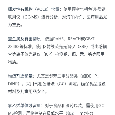
挥发性有机物（VOCs）含量
：使用顶空气相色谱-质谱
联用仪（GC-MS）进行分析，对汽车内饰、医疗用品尤
为重要。
重金属及有害物质
：依据RoHS、REACH或GB/T
28482等标准，使用X射线荧光光谱仪（XRF）或电感耦
合等离子体光谱仪（ICP）检测铅、镉、汞、铬等限用
物质。
增塑剂迁移量
：尤其是邻苯二甲酸酯类（如DEHP、
DINP），采用气相色谱法（GC）测定，确保食品接触
材料及儿童用品安全。
氯乙烯单体残留量
：对于食品和医药包装，需使用GC-
MS检测，严格控制在极低水平（如≤1 mg/kg）。