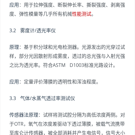
应用
：用于拉伸强度、断裂伸长率、撕裂强度、剥离强
度、弹性模量等几乎所有机械
性能测试
。
3.2 雾度计/透光率仪
原理
：基于积分球和光电检测器。光源发出的光穿过试
样，部分光因散射形成雾度，透过的总光强与入射光强
之比为透光率。符合ASTM D1003标准光路设计。
应用
：定量评价薄膜的透明性和浑浊程度。
3.3 气体/水蒸气透过率测试仪
传感器法原理
：试样将测试腔分隔为高低浓度两侧。对
于OTR，氧气在浓度差驱动下透过薄膜，被载气流携带
至库仑计传感器，被全部消耗并产生电信号，信号大小