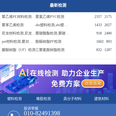
最新检测
聚乙烯PE材料检测,聚乙烯检测机构
聚氯乙烯PVC检测
2357
2175
聚苯乙烯检测
abs塑料检测,abs塑料成分配方检测
1433
2027
尼龙材料检测,尼龙PA材料检测机构
聚碳酸酯检测,聚碳酸酯成分含量检测
918
2400
pet材料检测,聚对苯二甲酸乙二醇酯材料检测实验室
酚醛树脂PF检测
1602
893
脲醛树脂（UF）检测
三聚氰胺树脂检测
832
1287
塑料检测
橡胶检测
高分子材料
建筑材料
投诉举报
010-82491398