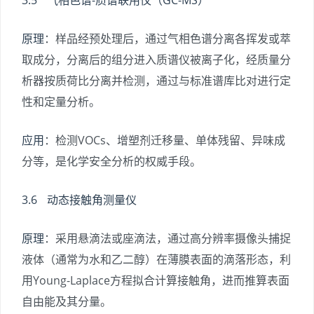
3.5 气相色谱-质谱联用仪（GC-MS）
原理
：样品经预处理后，通过气相色谱分离各挥发或萃
取成分，分离后的组分进入质谱仪被离子化，经质量分
析器按质荷比分离并检测，通过与标准谱库比对进行定
性和定量分析。
应用
：检测VOCs、增塑剂迁移量、单体残留、异味成
分等，是化学安全分析的权威手段。
3.6 动态接触角测量仪
原理
：采用悬滴法或座滴法，通过高分辨率摄像头捕捉
液体（通常为水和乙二醇）在薄膜表面的滴落形态，利
用Young-Laplace方程拟合计算接触角，进而推算表面
自由能及其分量。