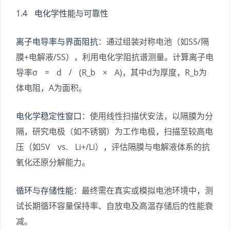
1.4 电化学性能与可靠性
离子电导率与界面阻抗
：通过组装对称电池（如SS/隔
膜+电解液/SS），利用电化学阻抗谱测量。计算离子电
导率σ = d / (R_b × A)，其中d为厚度，R_b为
体电阻，A为面积。
电化学稳定性窗口
：使用线性扫描伏安法，以隔膜为分
隔，研究电极（如不锈钢）为工作电极，扫描至较高电
压（如5V vs. Li+/Li），评估隔膜与电解液体系的抗
氧化还原分解能力。
循环与存储性能
：最终需在真实或模拟电池环境中，测
试长期循环容量保持率、自放电及高温存储后的性能衰
减。