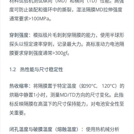
材料试验机测试纵向（MD）和横向（TD）性能。高强
度可防止装配和循环中的撕裂，湿法隔膜MD拉伸强度
通常要求>100MPa。
穿刺强度
：模拟极片毛刺刺穿隔膜的能力，使用半球形
探头以恒定速率穿刺，记录最大力。高标准动力电池隔
膜要求穿刺强度通常>300gf。
1.2 热性能与尺寸稳定性
热收缩率
：将隔膜置于特定温度（如90°C, 120°C）的
烘箱中静置1小时，测量MD/TD方向的尺寸变化。此指
标反映隔膜在高温下的尺寸保持能力，对电池安全性至
关重要。
闭孔温度与破膜温度（熔融温度）
：使用热机械分析