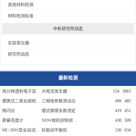
其他材料检测
材料检测标准
中析研究所动态
实验室仪器
研究所动态
最新检测
高分辨透射电子显微镜(FEI Tecnai G2 F30 )
大电流发生器
154
3063
便携式二氧化硫检测仪,烟囱尾气二氧化硫含量分析
三相电参数测试仪
499
485
频闪仪
摆式摩擦系数测定
419
451
屏幕亮度计
NDW微机控制扭转试验机
430
509
MC-3001型全自动闭口闪点测定仪
轮毂动平衡机
330
634