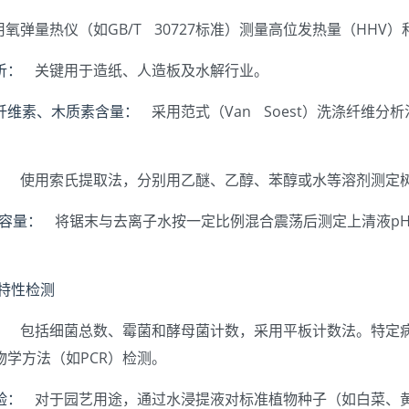
氧弹量热仪（如GB/T 30727标准）测量高位发热量（HHV）
析：
关键用于造纸、人造板及水解行业。
纤维素、木质素含量：
采用范式（Van Soest）洗涤纤维分析法
。
：
使用索氏提取法，分别用乙醚、乙醇、苯醇或水等溶剂测定
冲容量：
将锯末与去离子水按一定比例混合震荡后测定上清液p
学特性检测
：
包括细菌总数、霉菌和酵母菌计数，采用平板计数法。特定
物学方法（如PCR）检测。
验：
对于园艺用途，通过水浸提液对标准植物种子（如白菜、黄