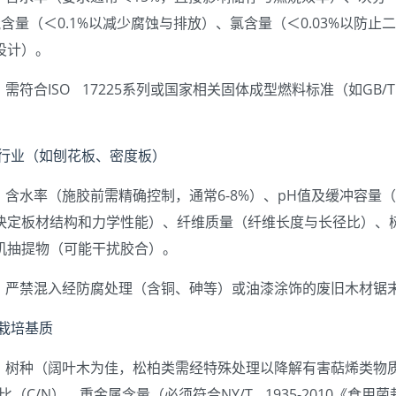
、硫含量（＜0.1%以减少腐蚀与排放）、氯含量（＜0.03%以
设计）。
需符合ISO 17225系列或国家相关固体成型燃料标准（如GB/T
板行业（如刨花板、密度板）
含水率（施胶前需精确控制，通常6-8%）、pH值及缓冲容量
决定板材结构和力学性能）、纤维质量（纤维长度与长径比）、
机抽提物（可能干扰胶合）。
严禁混入经防腐处理（含铜、砷等）或油漆涂饰的废旧木材锯
菌栽培基质
树种（阔叶木为佳，松柏类需经特殊处理以降解有害萜烯类物质）
氮比（C/N）、重金属含量（必须符合NY/T 1935-2010《