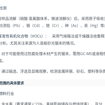
物检测
样品消解（硝酸-氢氟酸体系，微波消解仪）后，采用原子吸收光
S）检测铅（Pb）、镉（Cd）、铬（Cr）、砷（As）、汞（Hg）等
挥发性有机化合物（VOCs）：
采用气候箱法或干燥器法收集释
S）分析。尤其关注来源为人造板砂光锯末的情况。
对于可能使用过防腐处理木材产生的锯末，需用GC-MS或液相色
留。
通过磁选、浮选及显微观察，检测金属碎屑、砂石、塑料等杂
测范围的具体要求
质燃料行业
含水率（要求通常＜15%，直接影响储存与燃烧效率）、灰分（＜