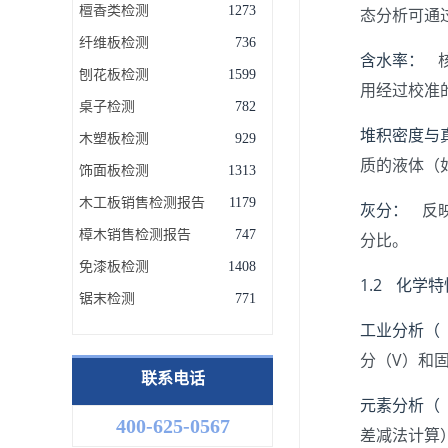
檀香类检测
1273
态分析可通
纤维板检测
736
含水率：
核
刨花板检测
1599
用经过校准
桌子检测
782
堆积密度与
木塑板检测
929
质的液体（
饰面板检测
1313
木工板销售检测报告
1179
灰分：
反映
樟木销售检测报告
747
分比。
免漆板检测
1408
1.2 化学
锯末检测
771
工业分析（ pr
分（V）和
联系电话
元素分析（ ul
400-625-0567
差减法计算