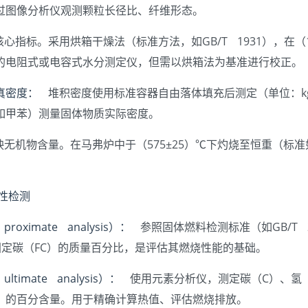
过图像分析仪观测颗粒长径比、纤维形态。
心指标。采用烘箱干燥法（标准方法，如GB/T 1931），在（
的电阻式或电容式水分测定仪，但需以烘箱法为基准进行校正。
真密度：
堆积密度使用标准容器自由落体填充后测定（单位：kg
如甲苯）测量固体物质实际密度。
无机物含量。在马弗炉中于（575±25）℃下灼烧至恒重（标准如G
特性检测
oximate analysis）：
参照固体燃料检测标准（如GB/T 
固定碳（FC）的质量百分比，是评估其燃烧性能的基础。
timate analysis）：
使用元素分析仪，测定碳（C）、氢（
）的百分含量。用于精确计算热值、评估燃烧排放。