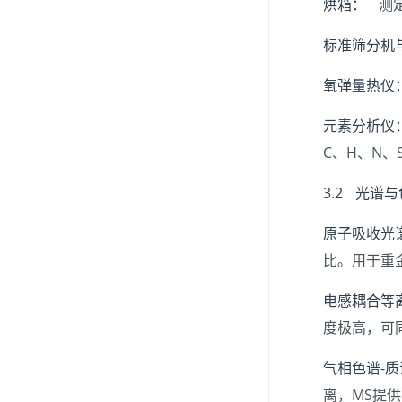
烘箱：
测定
标准筛分机
氧弹量热仪
元素分析仪
C、H、N、
3.2 光谱
原子吸收光谱
比。用于重
电感耦合等离
度极高，可
气相色谱-质
离，MS提