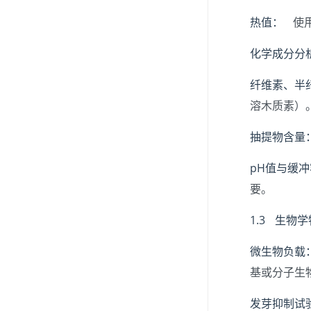
热值：
使用
化学成分分
纤维素、半
溶木质素）
抽提物含量
pH值与缓
要。
1.3 生物
微生物负载
基或分子生
发芽抑制试