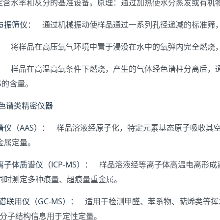
含水率和灰分的基准设备。原理：通过加热使水分蒸发或有机
与振筛仪：
通过机械振动使样品通过一系列孔径递减的标准筛
：
将样品在高压氧气环境中置于浸没在水中的氧弹内完全燃烧
：
样品在高温高氧条件下燃烧，产生的气体经色谱柱分离后，通
S的含量。
与色谱类精密仪器
仪（AAS）：
样品溶液经原子化，特定元素基态原子吸收其空
金属定量。
子体质谱仪（ICP-MS）：
样品溶液经等离子体高温电离形成
同时测定多种痕量、超痕量重金属。
谱联用仪（GC-MS）：
适用于检测甲醛、苯系物、萜烯类等挥
供分子结构信息用于定性定量。