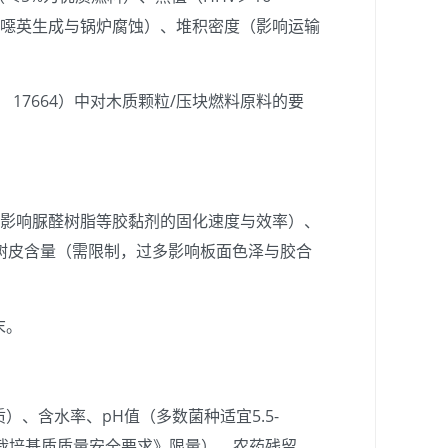
防止二噁英生成与锅炉腐蚀）、堆积密度（影响运输
 17664）中对木质颗粒/压块燃料原料的要
（影响脲醛树脂等胶黏剂的固化速度与效率）、
树皮含量（需限制，过多影响板面色泽与胶合
末。
、含水率、pH值（多数菌种适宜5.5-
食用菌栽培基质质量安全要求》限量）、农药残留