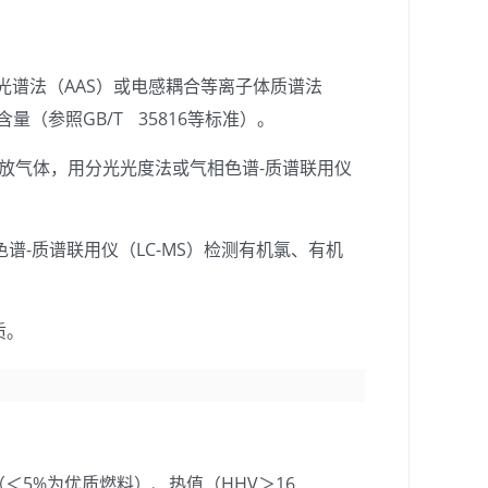
谱法（AAS）或电感耦合等离子体质谱法
含量（参照GB/T 35816等标准）。
放气体，用分光光度法或气相色谱-质谱联用仪
谱-质谱联用仪（LC-MS）检测有机氯、有机
质。
5%为优质燃料）、热值（HHV＞16