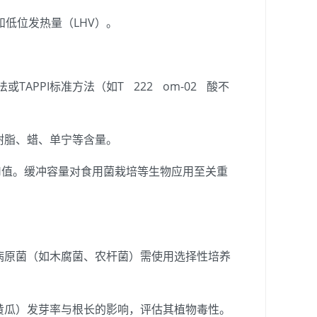
和低位发热量（LHV）。
或TAPPI标准方法（如T 222 om-02 酸不
树脂、蜡、单宁等含量。
H值。缓冲容量对食用菌栽培等生物应用至关重
病原菌（如木腐菌、农杆菌）需使用选择性培养
瓜）发芽率与根长的影响，评估其植物毒性。