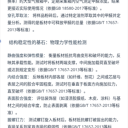
换率）的大型气候箱中，定期采集箱内空气测定甲醛浓度。结果
更接近实际使用情况（依据GB 18580-2017等标准）。
穿孔萃取法：
将样品粉碎后，通过特定溶剂萃取其中的甲醛并定
量分析。测得的是板材中可释放甲醛的总量（依据GB/T 17657-
2013等标准）。
结构稳定性的基石：物理力学性能检测
静曲强度和弹性模量：
衡量板材抵抗弯曲变形和破坏的能力，反
映其承载性能。测试时将板材两端支撑，中间施加载荷直至破坏
或达到规定变形（依据GB/T 17657-2013等标准）。
内结合强度：
反映板材内部各层（如纤维、刨花）之间或芯层与
表层之间的胶合牢固程度。测试时在垂直于板面方向施加拉力，
直至破坏（依据GB/T 17657-2013等标准）。
表面胶合强度：
评估装饰层（如浸渍胶膜纸、木皮、涂料）与基
材之间的结合牢度，防止表面剥离（依据GB/T 17657-2013等标
准）。
握螺钉力：
测试螺钉旋入板材后，板材抵抗螺钉被拔出的能力，
直接关系到家具连接的稳固性（依据GB/T 17657-2013等标