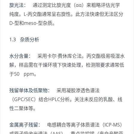
旋光法：
通过测定比旋光度（
α
α
）来粗略评估光学
纯度。L-丙交酯通常呈右旋性。此方法快速但无法区分
D-型和meso-型杂质。
1.3 杂质分析
水分含量：
采用卡尔·费休库仑法。丙交酯极易吸湿水
解，样品需在干燥环境下快速处理，检测限要求通常低
于50 ppm。
残留单体及低聚物：
采用凝胶渗透色谱法
（GPC/SEC）结合HPLC分析。关注未反应的乳酸、线
性二聚体等。
金属离子残留：
电感耦合等离子体质谱法（ICP-MS）
或原子吸收光谱法（AAS）。重点监控锡（来自辛酸亚