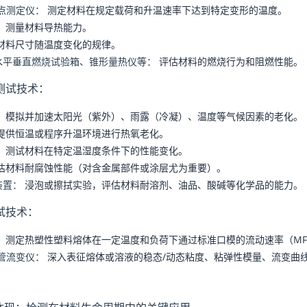
点测定仪：
测定材料在规定载荷和升温速率下达到特定变形的温度。
：
测量材料导热能力。
材料尺寸随温度变化的规律。
水平垂直燃烧试验箱、锥形量热仪等：
评估材料的燃烧行为和阻燃性能。
测试技术：
：
模拟并加速太阳光（紫外）、雨露（冷凝）、温度等气候因素的老化。
提供恒温或程序升温环境进行热氧老化。
：
测试材料在特定温湿度条件下的性能变化。
估材料耐腐蚀性能（对含金属部件或涂层尤为重要）。
装置：
浸泡或擦拭实验，评估材料耐溶剂、油品、酸碱等化学品的能力。
试技术：
：
测定热塑性塑料熔体在一定温度和负荷下通过标准口模的流动速率（MFR
管流变仪：
深入表征熔体或溶液的稳态/动态粘度、粘弹性模量、流变曲