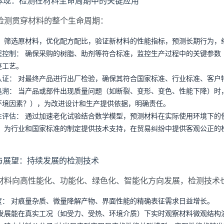
体现：检测在材料生命周期中的关键应用
检测贯穿材料的整个生命周期：
：
筛选原材料，优化配方配比，验证新材料的性能指标，预测长期行为，
程控制：
确保采购的树脂、助剂等符合标准，监控生产过程中的关键参数
整工艺。
认证：
对最终产品进行出厂检验，确保其符合国家标准、行业标准、客户特定要求或
追溯：
当产品或部件出现质量问题（如断裂、变形、变色、性能下降）时
环境因素？），为改进设计和生产提供依据，明确责任。
性评估：
通过加速老化试验结合数学模型，预测材料在实际使用环境下的
：
为行业和国家标准的制定提供技术支持，在贸易纠纷中提供客观公正的
与展望：持续发展的检测技术
材料向高性能化、功能化、绿色化、智能化方向发展，检测技术
度：
对痕量杂质、微量降解产物、界面性能的精确表征需求日益增长。
发展能在真实工况（如受力、受热、环境介质）下实时观察材料微观结构