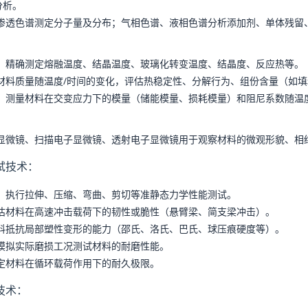
分析。
渗透色谱测定分子量及分布；气相色谱、液相色谱分析添加剂、单体残留
：
精确测定熔融温度、结晶温度、玻璃化转变温度、结晶度、反应热等。
材料质量随温度/时间的变化，评估热稳定性、分解行为、组份含量（如填
：
测量材料在交变应力下的模量（储能模量、损耗模量）和阻尼系数随温
显微镜、扫描电子显微镜、透射电子显微镜用于观察材料的微观形貌、相
试技术：
：
执行拉伸、压缩、弯曲、剪切等准静态力学性能测试。
估材料在高速冲击载荷下的韧性或脆性（悬臂梁、简支梁冲击）。
料抵抗局部塑性变形的能力（邵氏、洛氏、巴氏、球压痕硬度等）。
模拟实际磨损工况测试材料的耐磨性能。
定材料在循环载荷作用下的耐久极限。
技术：