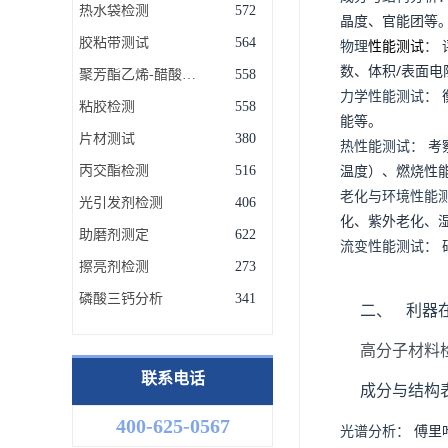
热水袋检测
572
晶度、官能团等
胶粘带测试
564
物理
性能测试
：
数、体积/表面电
聚芳酯乙烯-醋酸乙烯共聚物(EVA)测试
558
力学性能测试：
粘胶检测
558
能等。
片材测试
380
热性能测试：
考
温度）、燃烧性
丙交酯检测
516
老化与环境性能
光引发剂检测
406
化、紫外老化、
助磨剂测定
622
流变性能测试：
擦亮剂检测
273
磷酸三钙分析
341
二、 利器
高分子材料
联系电话
成分与结构
400-625-0567
光谱分析：
傅里