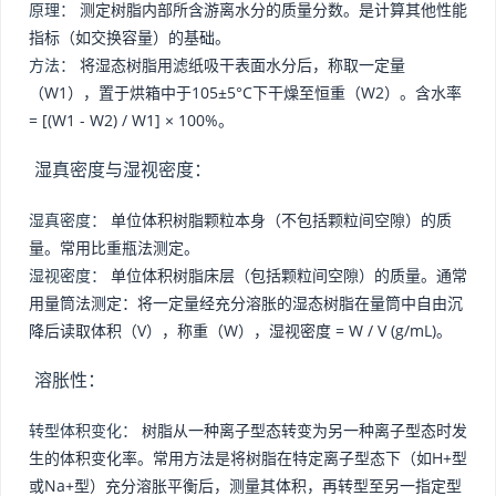
原理：
测定树脂内部所含游离水分的质量分数。是计算其他性能
指标（如交换容量）的基础。
方法：
将湿态树脂用滤纸吸干表面水分后，称取一定量
（W1），置于烘箱中于105±5°C下干燥至恒重（W2）。含水率
= [(W1 - W2) / W1] × 100%。
湿真密度与湿视密度：
湿真密度：
单位体积树脂颗粒本身（不包括颗粒间空隙）的质
量。常用比重瓶法测定。
湿视密度：
单位体积树脂床层（包括颗粒间空隙）的质量。通常
用量筒法测定：将一定量经充分溶胀的湿态树脂在量筒中自由沉
降后读取体积（V），称重（W），湿视密度 = W / V (g/mL)。
溶胀性：
转型体积变化：
树脂从一种离子型态转变为另一种离子型态时发
生的体积变化率。常用方法是将树脂在特定离子型态下（如H+型
或Na+型）充分溶胀平衡后，测量其体积，再转型至另一指定型