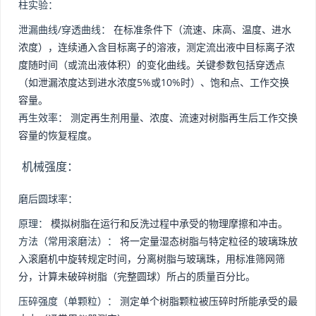
柱实验：
泄漏曲线/穿透曲线：
在标准条件下（流速、床高、温度、进水
浓度），连续通入含目标离子的溶液，测定流出液中目标离子浓
度随时间（或流出液体积）的变化曲线。关键参数包括穿透点
（如泄漏浓度达到进水浓度5%或10%时）、饱和点、工作交换
容量。
再生效率：
测定再生剂用量、浓度、流速对树脂再生后工作交换
容量的恢复程度。
机械强度：
磨后圆球率：
原理：
模拟树脂在运行和反洗过程中承受的物理摩擦和冲击。
方法（常用滚磨法）：
将一定量湿态树脂与特定粒径的玻璃珠放
入滚磨机中旋转规定时间，分离树脂与玻璃珠，用标准筛网筛
分，计算未破碎树脂（完整圆球）所占的质量百分比。
压碎强度（单颗粒）：
测定单个树脂颗粒被压碎时所能承受的最