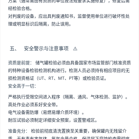
方案（通常需由有资质的单位按法规要求实施修复），修复后需
经检验合格。
对判废的设备，应出具判废通知书，监督使用单位进行破坏性处
理或明显标识后隔离，防止误用。
五、 安全警示与注意事项 ⚠️
资质是前提：
储气罐检验必须由具备国家市场监管部门核准资质
的特种设备检验检测机构进行。检测人员必须持有相应项目的无
损检测资格证（UT、RT、MT、PT等）或检验员证。
安全高于一切：
严格执行受限空间进入程序（隔离、通风、气体检测、监护）。
高处作业必须系好安全带。
电气设备需防爆（易燃易爆介质环境）。
耐压试验必须制定详细安全预案，设置警戒区。
准备充分：
检验前彻底清洗置换至关重要，确保罐内无残留介
质、无有毒有害气体、氧气含量合格。保温层下腐蚀检查需彻底