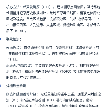
核心方法：超声波测厚（UTT）。
建立测厚点网格图，进行系统
性测量并记录历史数据对比，绘制壁厚等值线图，精准定位腐蚀
区域及程度。重点区域包括：底部积液区、气相/液相界面、进/
出口接管周围、人孔边缘、支座区域、焊缝热影响区、外部保温
层下（CUI）。
裂纹检测：
表面裂纹：
首选磁粉检测（MT - 铁磁性材料）或渗透检测（PT
- 非铁磁性材料或复杂形状）。需对被检表面进行彻底清理和适
当打磨。
近表面/内部裂纹：
主要依靠超声波检测（UT）。相控阵超声检
测（PAUT）和衍射时差法超声检测（TOFD）技术能提供更精确
的缺陷尺寸和定位信息。
焊缝质量检测：
制造焊缝和维修焊缝：
是质量控制的重中之重。通常采用射线检
测（RT）和/或超声波检测（UT）进行内部缺陷检查。磁粉
（MT）或渗透（PT）检查表面缺陷。检测比例和合格等级依据