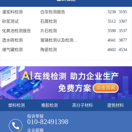
灌浆料检测
白灰检测报告
3238
3195
砂浆测试
石屑检测
3512
3307
化粪池检测报告
片石检测
3590
3537
透水砖检测
玻璃检测以及检测项目
4041
3877
储气罐检测
陶瓷检测
4602
4534
塑料检测
橡胶检测
高分子材料
建筑材料
投诉举报
010-82491398
企业邮箱