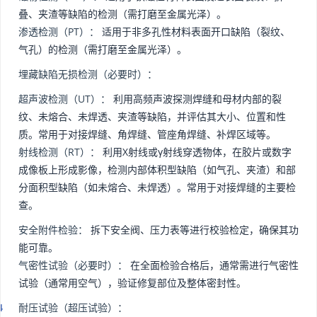
叠、夹渣等缺陷的检测（需打磨至金属光泽）。
渗透检测（PT）：
适用于非多孔性材料表面开口缺陷（裂纹、
气孔）的检测（需打磨至金属光泽）。
埋藏缺陷无损检测（必要时）：
超声波检测（UT）：
利用高频声波探测焊缝和母材内部的裂
纹、未熔合、未焊透、夹渣等缺陷，并评估其大小、位置和性
质。常用于对接焊缝、角焊缝、管座角焊缝、补焊区域等。
射线检测（RT）：
利用X射线或γ射线穿透物体，在胶片或数字
成像板上形成影像，检测内部体积型缺陷（如气孔、夹渣）和部
分面积型缺陷（如未熔合、未焊透）。常用于对接焊缝的主要检
查。
安全附件检验：
拆下安全阀、压力表等进行校验检定，确保其功
能可靠。
气密性试验（必要时）：
在全面检验合格后，通常需进行气密性
试验（通常用空气），验证修复部位及整体密封性。
耐压试验（超压试验）：