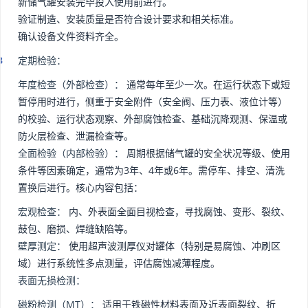
新储气罐安装完毕投入使用前进行。
验证制造、安装质量是否符合设计要求和相关标准。
确认设备文件资料齐全。
定期检验：
年度检查（外部检查）：
通常每年至少一次。在运行状态下或短
暂停用时进行，侧重于安全附件（安全阀、压力表、液位计等）
的校验、运行状态观察、外部腐蚀检查、基础沉降观测、保温或
防火层检查、泄漏检查等。
全面检验（内部检验）：
周期根据储气罐的安全状况等级、使用
条件等因素确定，通常为3年、4年或6年。需停车、排空、清洗
置换后进行。核心内容包括：
宏观检查：
内、外表面全面目视检查，寻找腐蚀、变形、裂纹、
鼓包、磨损、焊缝缺陷等。
壁厚测定：
使用超声波测厚仪对罐体（特别是易腐蚀、冲刷区
域）进行系统性多点测量，评估腐蚀减薄程度。
表面无损检测：
磁粉检测（MT）：
适用于铁磁性材料表面及近表面裂纹、折