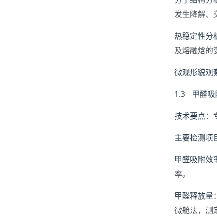
发生降解、
热稳定性分
及熔融焓的
微观形貌观
1.3 甲醛
技术要点
：
主要检测项
甲醛吸附效
率。
甲醛释放量
微舱法，测定