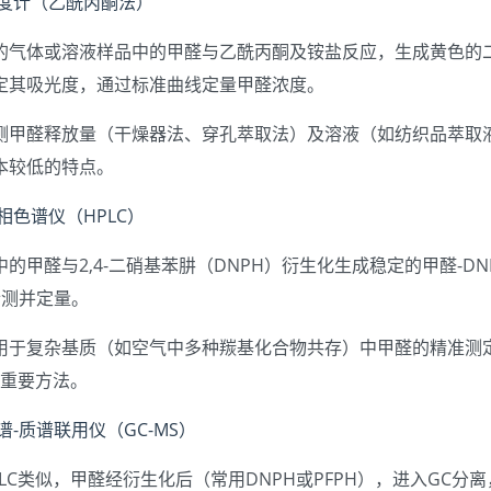
光度计（乙酰丙酮法）
的气体或溶液样品中的甲醛与乙酰丙酮及铵盐反应，生成黄色的二
定其吸光度，通过标准曲线定量甲醛浓度。
测甲醛释放量（干燥器法、穿孔萃取法）及溶液（如纺织品萃取
本较低的特点。
液相色谱仪（HPLC）
的甲醛与2,4-二硝基苯肼（DNPH）衍生化生成稳定的甲醛-DN
检测并定量。
用于复杂基质（如空气中多种羰基化合物共存）中甲醛的精准测定
的重要方法。
色谱-质谱联用仪（GC-MS）
PLC类似，甲醛经衍生化后（常用DNPH或PFPH），进入GC分