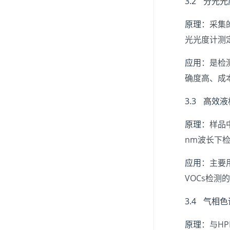
3.2 分光
原理
：采集
光光度计测
应用
：是检
确度高、成
3.3 高效
原理
：样品中
nm波长下
应用
：主要
VOCs检测
3.4 气相
原理
：与H