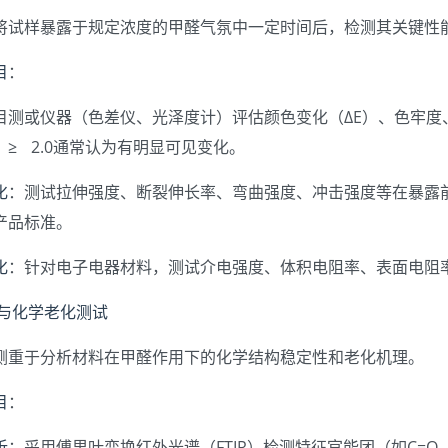
将试样暴露于规定浓度的甲醛气氛中一定时间后，检测其关键性
目
：
目测或仪器（色差仪、光泽度计）评估颜色变化（ΔE）、色牢度
 ≥ 2.0通常认为有明显可见变化。
化
：测试拉伸强度、断裂伸长率、弯曲强度、冲击强度等在暴露前
产品标准。
化
：针对电子电器材料，测试介电强度、体积电阻率、表面电阻
性与化学老化测试
侧重于分析材料在甲醛作用下的化学结构稳定性和老化机理。
目
：
析
：采用傅里叶变换红外光谱（FTIR）检测特征官能团（如C=O