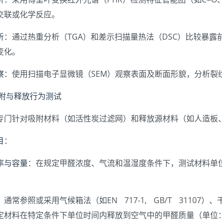
交联或化学反应。
析
：通过热重分析（TGA）和差示扫描量热法（DSC）比较暴露
变化。
察
：使用扫描电子显微镜（SEM）观察表面及断面形貌，分析裂
吸附与释放行为测试
专门针对吸附材料（如活性炭过滤网）和释放源材料（如人造板
目
：
率与容量
：在规定甲醛浓度、气流和温湿度条件下，测试材料单
：通常参照或采用气候箱法（如EN 717-1, GB/T 31107）、干燥
材料在特定条件下单位时间内释放到空气中的甲醛质量（单位：mg/