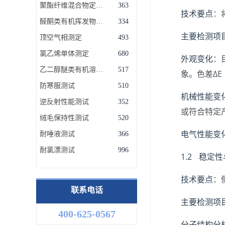
聚酯纤维混合物定量分析
363
技术要点
：
醛酮类有机挥发物测定
334
主要检测项
顶空气相测定
493
氯乙烯单体测定
680
外观变化
：
乙二醇醚类有机溶剂残留量测定
517
象。色差ΔE
防寒服测试
510
机械性能变
逆反射性能测试
352
或符合特定
绒毛保持性测试
520
电气性能变
耐唾液测试
366
耐氯漂测试
996
1.2 稳定
技术要点
：
联系电话
主要检测项
400-625-0567
分子结构分