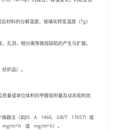
前后材料的分解温度、玻璃化转变温度（Tg）
纹、孔洞、相分离等微观缺陷的产生与扩展。
、纺织品）。
位质量或单位体积的甲醛吸附量及动态吸附效
器法（如JIS A 1460, GB/T 17657）或
m³·h 或 mg/m²·h）。