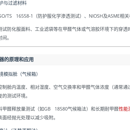
防护与过滤材料
ISO/TS 16558-1（防护服化学渗透测试）、NIOSH及ASME相
测试防化服面料、工业滤袋等在甲醛气体或气溶胶环境下的穿透
时间。
仪器的原理和应用
环境模拟舱（气候箱）
控制舱内温度、相对湿度、空气交换率和甲醛气体浓度（通常通
复的测试环境。
料甲醛释放量测试（如GB 18580气候箱法）和长期耐甲醛
性能
表面经抛光处理以减少吸附。