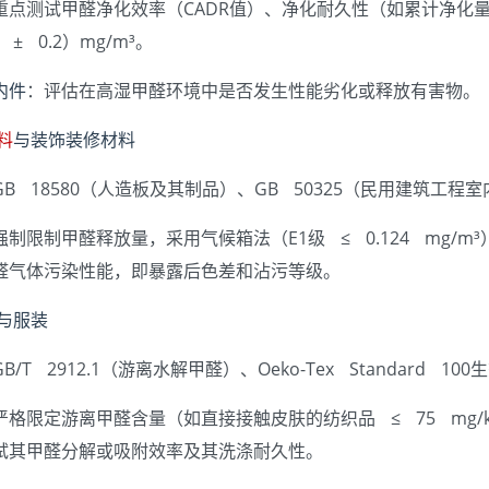
重点测试甲醛净化效率（CADR值）、净化耐久性（如累计净化
 ± 0.2）mg/m³。
内件
：评估在高湿甲醛环境中是否发生性能劣化或释放有害物。
料
与装饰装修材料
GB 18580（人造板及其制品）、GB 50325（民用建筑工
强制限制甲醛释放量，采用气候箱法（E1级 ≤ 0.124 mg/
醛气体污染性能，即暴露后色差和沾污等级。
品与服装
B/T 2912.1（游离水解甲醛）、Oeko-Tex Standard 1
严格限定游离甲醛含量（如直接接触皮肤的纺织品 ≤ 75 mg
试其甲醛分解或吸附效率及其洗涤耐久性。