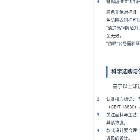
警惕虚假宣传陷
颜色非绝对标准
色防晒衣同样可以
“清凉感”≠防晒力
至无效。
“防晒”名号需验
科学选购与
基于以上知
认准核心标识：
（GB/T 18830
关注面料与工艺
其紧致度。
款式设计要合理
透风的设计。