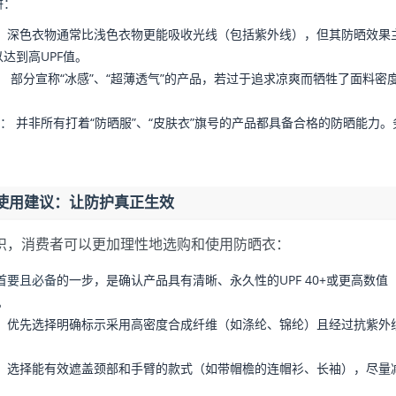
阱：
：
深色衣物通常比浅色衣物更能吸收光线（包括紫外线），但其防晒效果
达到高UPF值。
：
部分宣称“冰感”、“超薄透气”的产品，若过于追求凉爽而牺牲了面料
证：
并非所有打着“防晒服”、“皮肤衣”旗号的产品都具备合格的防晒能力。
使用建议：让防护真正生效
识，消费者可以更加理性地选购和使用防晒衣：
首要且必备
的一步，是确认产品具有清晰、永久性的UPF 40+或更高数值（
）。
：
优先选择明确标示采用高密度合成纤维（如涤纶、锦纶）且经过抗紫外
：
选择能有效遮盖颈部和手臂的款式（如带帽檐的连帽衫、长袖），尽量