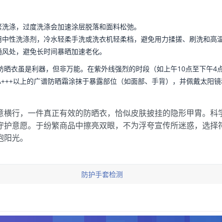
繁洗涤，过度洗涤会加速涂层脱落和面料松弛。
用中性洗涤剂，冷水轻柔手洗或洗衣机轻柔档，避免用力揉搓、刷洗和高
通风处，避免长时间暴晒加速老化。
防晒衣虽是利器，但非万能。在紫外线强烈的时段（如上午10点至下午4
+、PA+++以上的广谱防晒霜涂抹于暴露部位（如面部、手背），并佩戴太
意横行，一件真正有效的防晒衣，恰似皮肤披挂的隐形甲胄。科
守护意愿。于纷繁商品中擦亮双眼，不为浮夸宣传所迷惑，选择
抱阳光。
防护手套检测