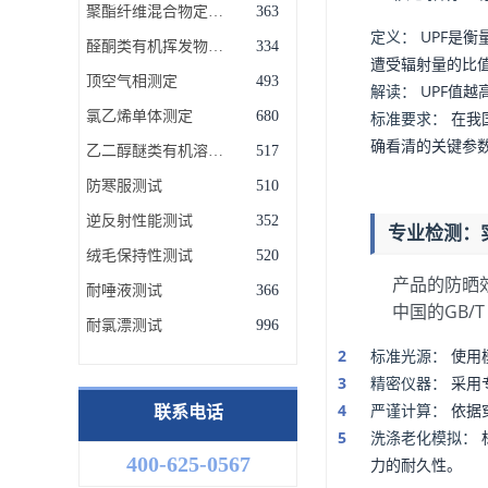
聚酯纤维混合物定量分析
363
定义：
UPF是
醛酮类有机挥发物测定
334
遭受辐射量的比
顶空气相测定
493
解读：
UPF值越
氯乙烯单体测定
680
标准要求：
在我
确看清的关键参
乙二醇醚类有机溶剂残留量测定
517
防寒服测试
510
逆反射性能测试
352
专业检测：
绒毛保持性测试
520
产品的防晒
耐唾液测试
366
中国的GB/
耐氯漂测试
996
标准光源：
使用
精密仪器：
采用
联系电话
严谨计算：
依据
洗涤老化模拟：
400-625-0567
力的耐久性。