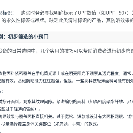
规标识：
购买时务必寻找明确标示了UPF数值（如UPF 50+）
标准）的永久性标签或吊牌。缺乏此类清晰标识的产品，其防晒效果
别：初步筛选的小窍门
设备的日常选购中，几个实用的技巧可以帮助消费者进行初步筛
衣物面料紧密覆盖在手电筒光源上或在明亮阳光下观察其透光程度。通常
层越有效，基础防晒能力往往越强。但是，一些高科技轻薄面料可能有例
估：
试撑开面料，观察其纹理间隙。紧密编织的面料（如高密度聚酯纤维、尼
某些过于轻薄的雪纺）。
防晒效果与覆盖面积直接相关。过于宽松、短款或设计有大面积网眼、镂空
。尽量选择覆盖身体关键部位（如肩颈、手臂）的款式。