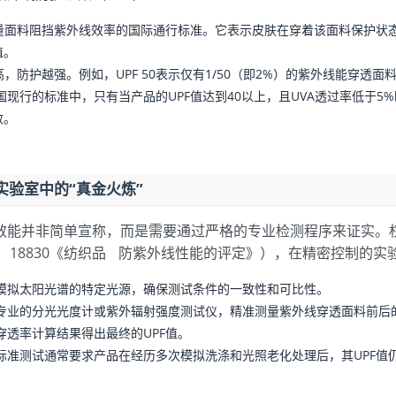
衡量面料阻挡紫外线效率的国际通行标准。它表示皮肤在穿着该面料保护状
值。
高，防护越强。例如，UPF 50表示仅有1/50（即2%）的紫外线能穿透面
国现行的标准中，只有当产品的UPF值达到40以上，且UVA透过率低于5
数。
实验室中的“真金火炼”
效能并非简单宣称，而是需要通过严格的专业检测程序来证实。
T 18830《纺织品 防紫外线性能的评定》），在精密控制的
模拟太阳光谱的特定光源，确保测试条件的一致性和可比性。
专业的分光光度计或紫外辐射强度测试仪，精准测量紫外线穿透面料前后
穿透率计算结果得出最终的UPF值。
标准测试通常要求产品在经历多次模拟洗涤和光照老化处理后，其UPF值仍