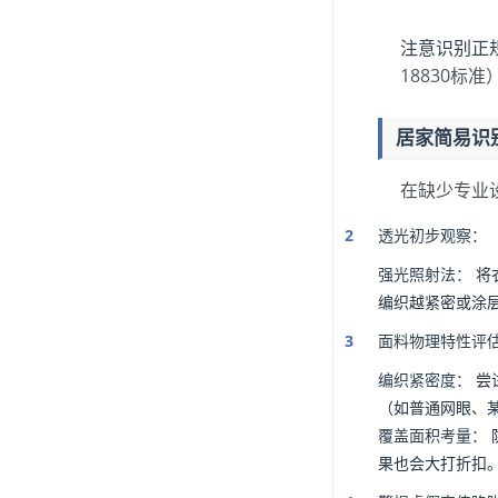
注意识别正
18830
居家简易识
在缺少专业
透光初步观察：
强光照射法：
将
编织越紧密或涂
面料物理特性评
编织紧密度：
尝
（如普通网眼、
覆盖面积考量：
果也会大打折扣