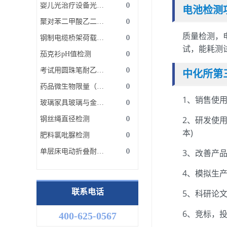
婴儿光治疗设备光辐射检测
0
电池检测
聚对苯二甲酸乙二醇酯（PET）啤酒瓶高度偏差检测
0
质量检测，
钢制电缆桥架荷载试验和挠度测量检测
0
试，能耗测
茄克衫pH值检测
0
考试用圆珠笔耐乙醇性检测
0
中化所第
药品微生物限量（铜绿假单胞菌）检测
0
1、销售使
玻璃家具玻璃与金属连接盘胶合强度试验检测
0
2、研发使
钢丝绳直径检测
0
本)
肥料氯吡脲检测
0
单层床电动折叠耐久性检测
0
3、改善产
4、模拟生
联系电话
5、科研论
6、竞标，
400-625-0567