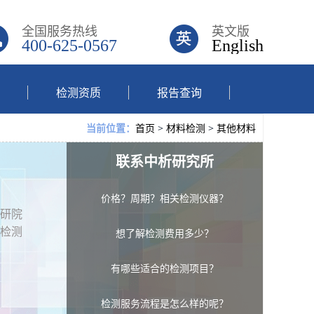
全国服务热线
英文版
400-625-0567
English
检测资质
报告查询
首页
>
材料检测
>
其他材料
当前位置：
联系中析研究所
价格？周期？相关检测仪器？
研院
检测
想了解检测费用多少？
有哪些适合的检测项目？
检测服务流程是怎么样的呢？