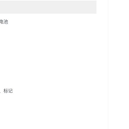
能电池
寸、标记