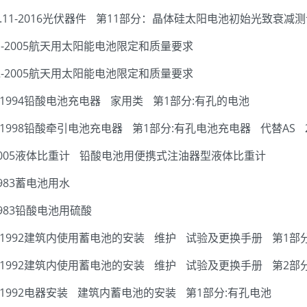
495.11-2016光伏器件 第11部分：晶体硅太阳电池初始光致衰减
111-2005航天用太阳能电池限定和质量要求
112-2005航天用太阳能电池限定和质量要求
.1-1994铅酸电池充电器 家用类 第1部分:有孔的电池
.1-1998铅酸牵引电池充电器 第1部分:有孔电池充电器 代替AS 25
2-2005液体比重计 铅酸电池用便携式注油器型液体比重计
-1983蓄电池用水
-1983铅酸电池用硫酸
6.1-1992建筑内使用蓄电池的安装 维护 试验及更换手册 第1部
6.2-1992建筑内使用蓄电池的安装 维护 试验及更换手册 第2部
1.1-1992电器安装 建筑内蓄电池的安装 第1部分:有孔电池