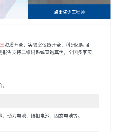
点击咨询
工程师
室
资质齐全，实验室仪器齐全，科研团队强
检测报告支持二维码系统查询真伪，全国多家实
价。
池，动力电池，纽扣电池，固态电池等。