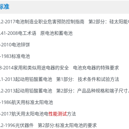
标准
299.2-2017电池制造业职业危害预防控制指南 第2部分：硅太阳
00.41-2008电工术语 原电池和蓄电池
0-2010电池锌饼
9-1983标准电池
6.18-2014家用和类似用途电器的安全 电池充电器的特殊要求
08.1-2013起动用铅酸蓄电池 第1部分: 技术条件和试验方法
008.2-2013起动用铅酸蓄电池 第2部分：产品品种规格和端子尺
92-1986航天用标准太阳电池
94-2017航天用太阳电池电
性能测试
方法
95.2-1996光伏器件 第2部分:标准太阳电池的要求