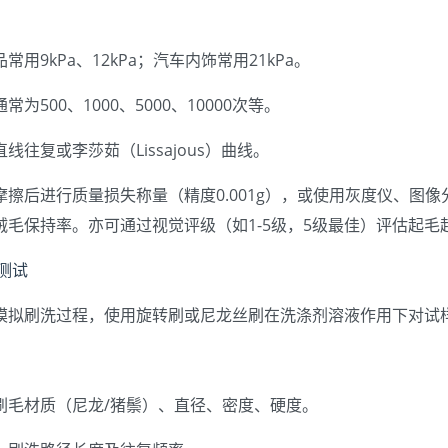
常用9kPa、12kPa；汽车内饰常用21kPa。
为500、1000、5000、10000次等。
线往复或李莎茹（Lissajous）曲线。
摩擦后进行质量损失称量（精度0.001g），或使用灰度仪、图
绒毛保持率。亦可通过视觉评级（如1-5级，5级最佳）评估起毛
洗测试
模拟刷洗过程，使用旋转刷或尼龙丝刷在洗涤剂溶液作用下对试
刷毛材质（尼龙/猪鬃）、直径、密度、硬度。