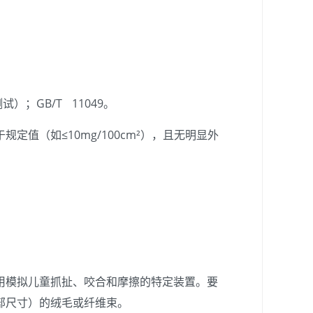
试）；GB/T 11049。
值（如≤10mg/100cm²），且无明显外
用模拟儿童抓扯、咬合和摩擦的特定装置。要
部尺寸）的绒毛或纤维束。