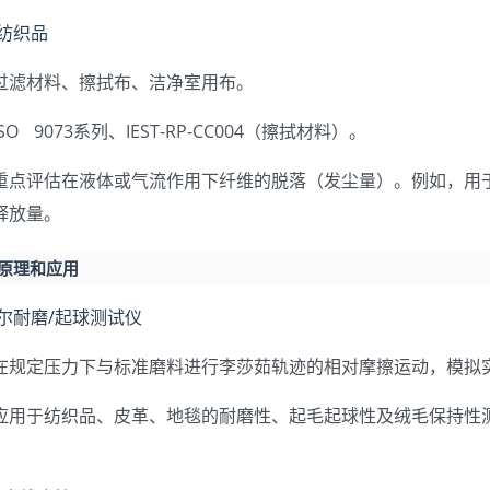
用纺织品
过滤材料、擦拭布、洁净室用布。
SO 9073系列、IEST-RP-CC004（擦拭材料）。
重点评估在液体或气流作用下纤维的脱落（发尘量）。例如，用
释放量。
的原理和应用
代尔耐磨/起球测试仪
在规定压力下与标准磨料进行李莎茹轨迹的相对摩擦运动，模拟
应用于纺织品、皮革、地毯的耐磨性、起毛起球性及绒毛保持性