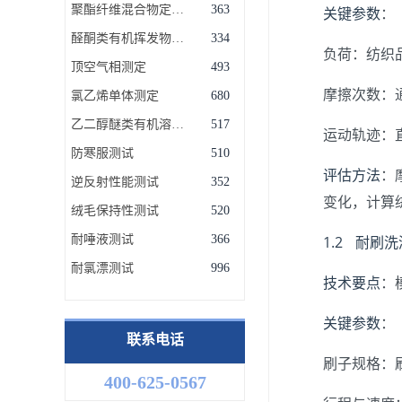
聚酯纤维混合物定量分析
363
关键参数
：
醛酮类有机挥发物测定
334
负荷：纺织品
顶空气相测定
493
摩擦次数：通常
氯乙烯单体测定
680
乙二醇醚类有机溶剂残留量测定
517
运动轨迹：直
防寒服测试
510
评估方法
：
逆反射性能测试
352
变化，计算
绒毛保持性测试
520
耐唾液测试
366
1.2 耐刷
耐氯漂测试
996
技术要点
：
关键参数
：
联系电话
刷子规格：
400-625-0567