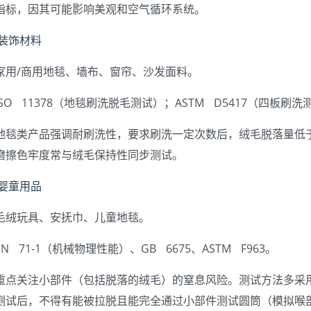
指标，因其可能影响美观和空气循环系统。
与装饰材料
家用/商用地毯、墙布、窗帘、沙发面料。
ISO 11378（地毯刷洗脱毛测试）；ASTM D5417（四板刷洗测
地毯类产品强调耐刷洗性，要求刷洗一定次数后，绒毛脱落量低于规定
磨擦色牢度常与绒毛保持性同步测试。
与婴童用品
毛绒玩具、安抚巾、儿童地毯。
EN 71-1（机械物理性能）、GB 6675、ASTM F963。
重点关注小部件（包括脱落的绒毛）的窒息风险。测试方法多采
测试后，不得有能被拉脱且能完全通过小部件测试圆筒（模拟喉