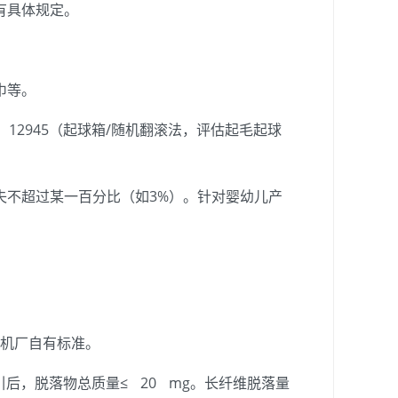
有具体规定。
巾等。
、ISO 12945（起球箱/随机翻滚法，评估起毛起球
失不超过某一百分比（如3%）。针对婴幼儿产
等主机厂自有标准。
引后，脱落物总质量≤ 20 mg。长纤维脱落量