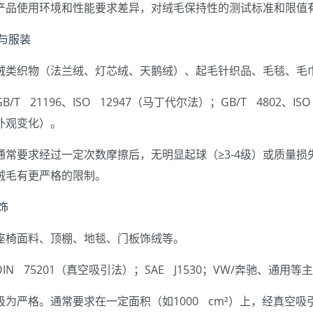
产品使用环境和性能要求差异，对绒毛保持性的测试标准和限值
品与服装
绒类织物（法兰绒、灯芯绒、天鹅绒）、起毛针织品、毛毯、毛
GB/T 21196、ISO 12947（马丁代尔法）；GB/T 4802
外观变化）。
通常要求经过一定次数摩擦后，无明显起球（≥3-4级）或质量损
绒毛有更严格的限制。
饰
座椅面料、顶棚、地毯、门板饰绒等。
DIN 75201（真空吸引法）；SAE J1530；VW/奔驰、通用
极为严格。通常要求在一定面积（如1000 cm²）上，经真空吸