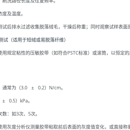
：刷洗路径长度及往复频率。
浓度及温度。
测试后排水过滤收集脱落绒毛，干燥后称重；同时观察试样表面
取法测试（适用于短绒或易脱落纤维）
使用规定粘性的压敏胶带（如符合PSTC标准）或滚筒，以恒定
常为（3.0 ± 0.2）N/cm。
± 0.5）kPa。
次数：如3次、5次。
使用灰度分析仪测量胶带粘取前后表面的灰度值变化，或直接称