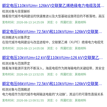
额定电压110kV(Um= 126kV)交联聚乙烯绝缘电力电缆及其附件交流电压试验检测
检测对象与背景解析
随着现代城市电网建设的快速推进以及大型基础设施项目的不断落地，高压
电力电缆作为电能传输的“大动脉”，其运行可靠性直接关系到区域供电安全
发布时间：2026-06-13 14:25:09
浏览：0
所属栏目：其他材料
与经济社会
额定电压66kV(Um= 72.5kV)和110kV(Um= 126kV)交联聚乙烯绝缘电力电缆及其附件电容测量检测
检测概述与对象界定
在现代城市电网建设与改造进程中，交联聚乙烯（XLPE）绝缘电力电缆凭
借其优异的电气性能、机械性能以及便捷的敷设维护特性，已成为输配电网
发布时间：2026-06-13 14:05:08
浏览：0
所属栏目：其他材料
络的核心载体。特别
额定电压10kV(Um=12 kV)至110kV(Um=126 kV)交联聚乙烯绝缘大长度交流海底电缆附件全部项目检测
检测对象与范围界定
随着海洋能源开发的不断深入，海底电缆作为跨海输电的关键纽带，其安全
稳定运行直接关系到电网的可靠性与经济效益。在额定电压10kV(Um=12
发布时间：2026-06-13 13:52:05
浏览：0
所属栏目：其他材料
kV)至110kV(Um=12
额定电压66kV(Um= 72.5kV)和110kV(Um= 126kV)交联聚乙烯绝缘电力电缆附件户外终端短时（1min）工频电压试验（湿式）检测
检测对象与范围概述
电力电缆作为现代城市电网输送电能的“大动脉”，其运行的可靠性直接关系
到电网的安全稳定。在额定电压66kV（Um=72.5kV）和
发布时间：2026-06-13 09:51:55
浏览：0
所属栏目：其他材料
110kV（Um=126kV）电压等级的输电系统