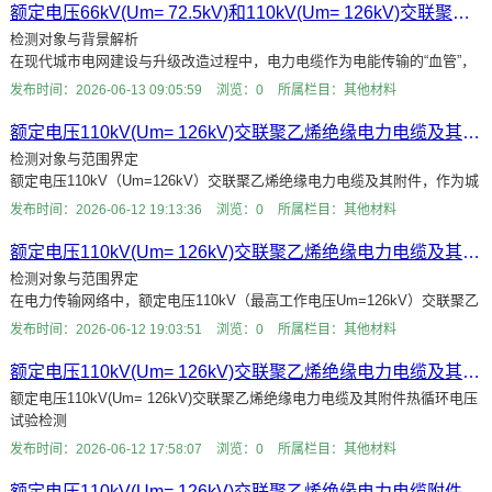
额定电压66kV(Um= 72.5kV)和110kV(Um= 126kV)交联聚乙烯绝缘电力电缆及其附件铝套的腐蚀扩展试验检测
检测对象与背景解析
在现代城市电网建设与升级改造过程中，电力电缆作为电能传输的“血管”，
其运行可靠性直接关系到整个供电系统的安全与稳定。其中，额定电压
发布时间：2026-06-13 09:05:59
浏览：0
所属栏目：其他材料
66kV（Um=72.5kV）和11
额定电压110kV(Um= 126kV)交联聚乙烯绝缘电力电缆及其附件刮磨试验检测
检测对象与范围界定
额定电压110kV（Um=126kV）交联聚乙烯绝缘电力电缆及其附件，作为城
市电网主干线路与大型工业项目输电系统的核心组成部分，其运行可靠性直
发布时间：2026-06-12 19:13:36
浏览：0
所属栏目：其他材料
接关系到区域供电安全
额定电压110kV(Um= 126kV)交联聚乙烯绝缘电力电缆及其附件电容测量检测
检测对象与范围界定
在电力传输网络中，额定电压110kV（最高工作电压Um=126kV）交联聚乙
烯绝缘电力电缆及其附件承担着极其关键的输电任务。随着城市电网改造的
发布时间：2026-06-12 19:03:51
浏览：0
所属栏目：其他材料
深入及对供电可靠性
额定电压110kV(Um= 126kV)交联聚乙烯绝缘电力电缆及其附件热循环电压试验检测
额定电压110kV(Um= 126kV)交联聚乙烯绝缘电力电缆及其附件热循环电压
试验检测
随着城市电网改造升级步伐的加快以及电力能源传输需求的日益增长，高压
发布时间：2026-06-12 17:58:07
浏览：0
所属栏目：其他材料
交联聚乙烯绝缘电力电缆
额定电压110kV(Um= 126kV)交联聚乙烯绝缘电力电缆附件压力泄露和真空漏增试验检测