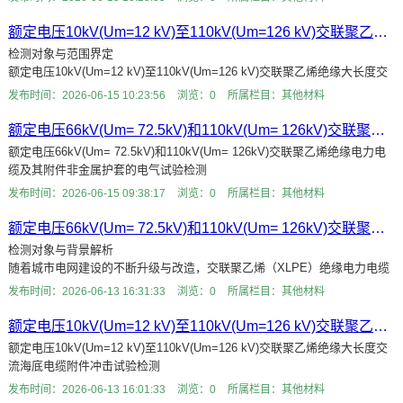
输电工程的日益增多，海底电缆
额定电压10kV(Um=12 kV)至110kV(Um=126 kV)交联聚乙烯绝缘大长度交流海底电缆及附件全部项目检测
检测对象与范围界定
额定电压10kV(Um=12 kV)至110kV(Um=126 kV)交联聚乙烯绝缘大长度交
流海底电缆及附件全部项目检测，是保障跨海电力传输系统安全稳定运行的
发布时间：2026-06-15 10:23:56
浏览：0
所属栏目：其他材料
关键环节。海底
额定电压66kV(Um= 72.5kV)和110kV(Um= 126kV)交联聚乙烯绝缘电力电缆及其附件非金属护套的电气试验检测
额定电压66kV(Um= 72.5kV)和110kV(Um= 126kV)交联聚乙烯绝缘电力电
缆及其附件非金属护套的电气试验检测
随着现代城市电网建设的快速推进及电力传输容量的不断提升，交联聚乙
发布时间：2026-06-15 09:38:17
浏览：0
所属栏目：其他材料
额定电压66kV(Um= 72.5kV)和110kV(Um= 126kV)交联聚乙烯绝缘电力电缆附件局部放电试验检测
检测对象与背景解析
随着城市电网建设的不断升级与改造，交联聚乙烯（XLPE）绝缘电力电缆
因其优异的电气性能、机械性能及易于敷设维护的特点，已成为城市输配电
发布时间：2026-06-13 16:31:33
浏览：0
所属栏目：其他材料
网络的主干线路。特
额定电压10kV(Um=12 kV)至110kV(Um=126 kV)交联聚乙烯绝缘大长度交流海底电缆附件冲击试验检测
额定电压10kV(Um=12 kV)至110kV(Um=126 kV)交联聚乙烯绝缘大长度交
流海底电缆附件冲击试验检测
随着全球海洋能源开发的不断深入，海底电缆作为跨海输电、海上风电并网
发布时间：2026-06-13 16:01:33
浏览：0
所属栏目：其他材料
及岛屿