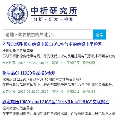
约有127篇,以下是第1-20篇
乙酸乙烯酯橡皮绝缘电缆110℃空气中的绝缘电阻检测
检测对象与背景解析
乙酸乙烯酯橡皮绝缘电缆，作为现代工业与民用建筑电气系统中不可或缺的
传输介质，因其优异的柔软性、耐热老化性能以及良好的电气绝缘特性，被
发布时间：2026-06-22 20:40:16
浏览：0
所属栏目：其他材料
广泛应用于各种
化妆品CI 11920食品橙3检测
化妆品CI 11920（食品橙3）检测的重要性与背景解析
在现代化妆品配方体系中，着色剂是赋予产品吸引力与个性化的关键成分。
其中，CI 11920，俗称“食品橙3”或“Orange 3”，作为一种常
发布时间：2026-06-22 10:15:05
浏览：0
所属栏目：其他材料
额定电压10kV(Um=12 kV)至110kV(Um=126 kV)交联聚乙烯绝缘大长度交流海底电缆附件电压试验检测
检测对象与范围界定
在电力传输网络中，海底电缆作为跨越水域、连接岛屿或海上风电场与大陆