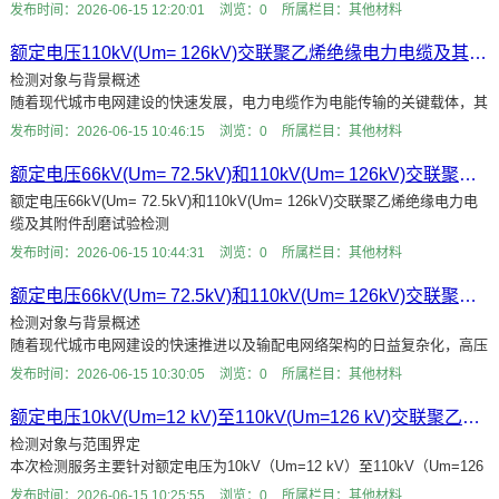
电网的关键纽带，其运行可靠性直接关系到区域电网的安全稳定。本次检测
发布时间：2026-06-15 12:20:01
浏览：0
所属栏目：其他材料
服务的对象明
额定电压110kV(Um= 126kV)交联聚乙烯绝缘电力电缆及其附件透水试验检测
检测对象与背景概述
随着现代城市电网建设的快速发展，电力电缆作为电能传输的关键载体，其
运行可靠性直接关系到整个供电系统的安全与稳定。在高压输电领域，额定
发布时间：2026-06-15 10:46:15
浏览：0
所属栏目：其他材料
电压110kV（Um=126
额定电压66kV(Um= 72.5kV)和110kV(Um= 126kV)交联聚乙烯绝缘电力电缆及其附件刮磨试验检测
额定电压66kV(Um= 72.5kV)和110kV(Um= 126kV)交联聚乙烯绝缘电力电
缆及其附件刮磨试验检测
随着城市电网建设的不断升级与改造，高压电力电缆作为电能传输的“大动
发布时间：2026-06-15 10:44:31
浏览：0
所属栏目：其他材料
脉”，其运行
额定电压66kV(Um= 72.5kV)和110kV(Um= 126kV)交联聚乙烯绝缘电力电缆及其附件复合套弯曲试验检测
检测对象与背景概述
随着现代城市电网建设的快速推进以及输配电网络架构的日益复杂化，高压
电力电缆作为电能传输的“大动脉”，其运行可靠性与安全性直接关系到整个
发布时间：2026-06-15 10:30:05
浏览：0
所属栏目：其他材料
供电系统的
额定电压10kV(Um=12 kV)至110kV(Um=126 kV)交联聚乙烯绝缘大长度交流海底电缆及附件热循环电压试验检测
检测对象与范围界定
本次检测服务主要针对额定电压为10kV（Um=12 kV）至110kV（Um=126
kV）的交联聚乙烯（XLPE）绝缘大长度交流海底电缆及其附件。随着跨海
发布时间：2026-06-15 10:25:55
浏览：0
所属栏目：其他材料